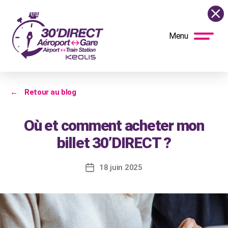
:
La navette circulera normalement le samedi 15 août ! Vous pouvez 
Menu
BUS
DIRECT
←
Retour au blog
Où et comment acheter mon
billet 30’DIRECT ?
18 juin 2025
Date
de
l’article