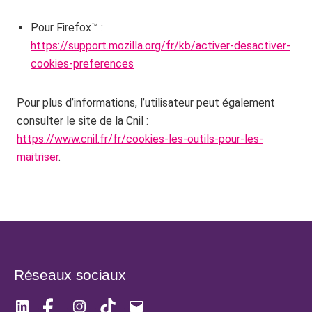
Pour Firefox™ :
https://support.mozilla.org/fr/kb/activer-desactiver-
cookies-preferences
Pour plus d’informations, l’utilisateur peut également
consulter le site de la Cnil :
https://www.cnil.fr/fr/cookies-les-outils-pour-les-
maitriser
.
Réseaux sociaux
LinkedIn
Facebook
Instagram
TikTok
E-